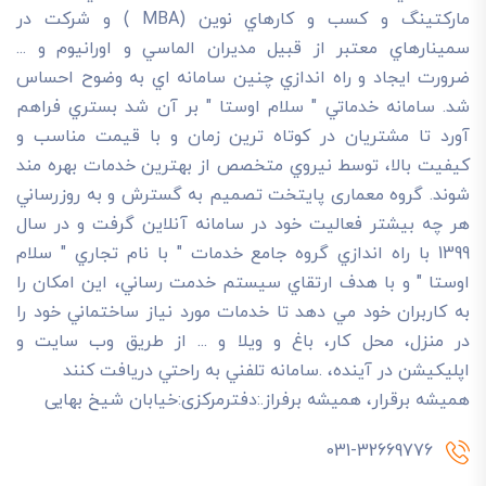
مارکتينگ و کسب و کارهاي نوين (MBA ) و شرکت در
سمينارهاي معتبر از قبيل مديران الماسي و اورانيوم و ...
ضرورت ايجاد و راه اندازي چنين سامانه اي به وضوح احساس
شد. سامانه خدماتي " سلام اوستا " بر آن شد بستري فراهم
آورد تا مشتريان در کوتاه ترين زمان و با قيمت مناسب و
کيفيت بالا، توسط نيروي متخصص از بهترين خدمات بهره مند
شوند. گروه معماری پایتخت تصميم به گسترش و به روزرساني
هر چه بيشتر فعاليت خود در سامانه آنلاين گرفت و در سال
1399 با راه اندازي گروه جامع خدمات " با نام تجاري " سلام
اوستا " و با هدف ارتقاي سيستم خدمت رساني، اين امکان را
به کاربران خود مي دهد تا خدمات مورد نياز ساختماني خود را
در منزل، محل کار، باغ و ويلا و ... از طريق وب سايت و
اپليکيشن در آينده، .سامانه تلفني به راحتي دريافت کنند
هميشه برقرار، هميشه برفراز.:دفترمرکزی:خیابان شیخ بهایی
031-32669776