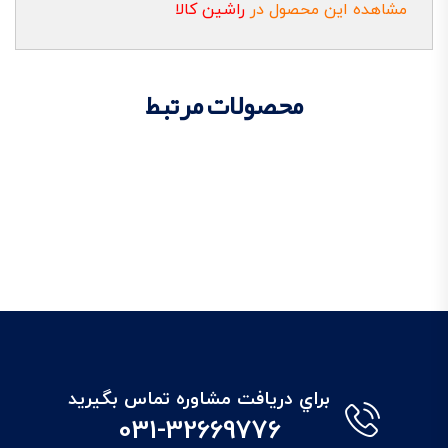
مشاهده این محصول در
راشین کالا
محصولات مرتبط
براي دريافت مشاوره تماس بگيريد
031-32669776