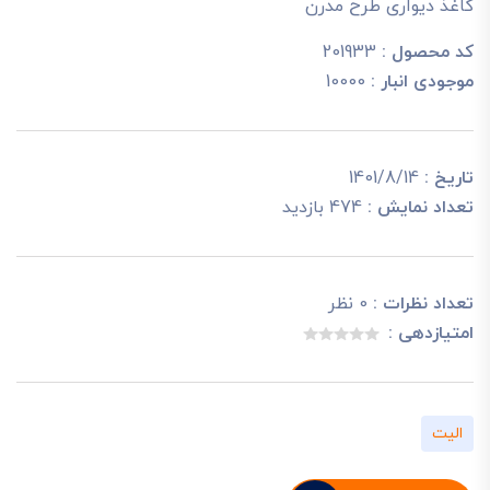
کاغذ دیواری طرح مدرن
کد محصول :
201933
موجودی انبار :
10000
تاریخ :
1401/8/14
تعداد نمایش :
474 بازدید
تعداد نظرات :
0 نظر
امتیازدهی :
الیت