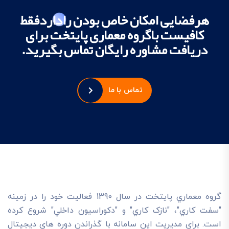
هرفضایی امکان خاص بودن راداردفقط
کافیست باگروه معماری پایتخت برای
دریافت مشاوره رایگان تماس بگیرید.
تماس با ما
گروه معماري پايتخت در سال 1390 فعاليت خود را در زمينه
"سفت کاري"، "نازک کاري" و "دکوراسيون داخلي" شروع کرده
است. براي مديريت اين سامانه با گذراندن دوره هاي ديجيتال