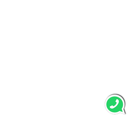
پرسش‌هاي متداول
خدمات ما
خبرنامه ما
با عضویت در خبرنامه از جدیدترین مقاله و تخفیفات ما مطلع
شوید.
عضویت
copyright © 2026 powered by
www.rashinweb.com