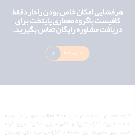
هرفضایی امکان خاص بودن راداردفقط
کافیست باگروه معماری پایتخت برای
دریافت مشاوره رایگان تماس بگیرید.
تماس با ما
گروه معماري پايتخت در سال 1390 فعاليت خود را در زمينه
"سفت کاري"، "نازک کاري" و "دکوراسيون داخلي" شروع کرده
است. براي مديريت اين سامانه با گذراندن دوره هاي ديجيتال