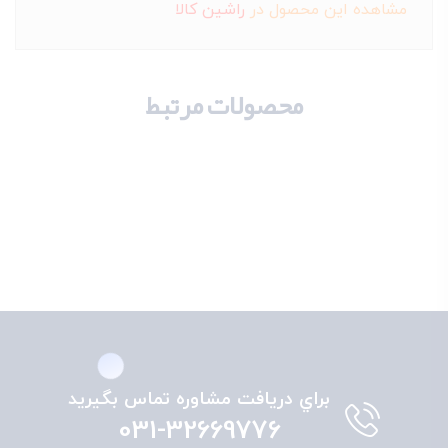
مشاهده این محصول در
راشین کالا
محصولات مرتبط
براي دريافت مشاوره تماس بگيريد
031-32669776