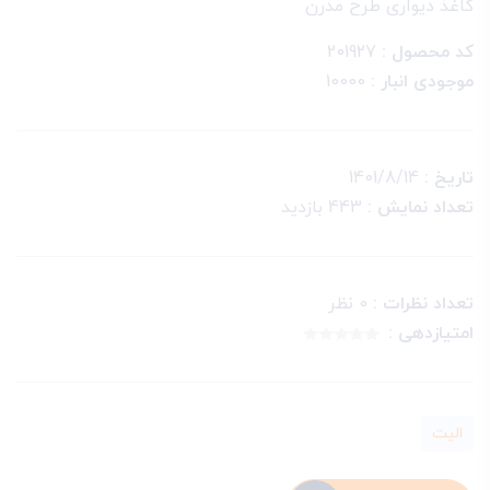
کاغذ دیواری طرح مدرن
کد محصول :
201927
موجودی انبار :
10000
تاریخ :
1401/8/14
تعداد نمایش :
443 بازدید
تعداد نظرات :
0 نظر
امتیازدهی :
الیت