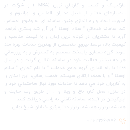
مارکتينگ و کسب و کارهاي نوين (MBA ) و شرکت در
سمينارهاي معتبر از قبيل مديران الماسي و اورانيوم و ...
ضرورت ايجاد و راه اندازي چنين سامانه اي به وضوح احساس
شد. سامانه خدماتي " سلام اوستا " بر آن شد بستري فراهم
آورد تا مشتريان در کوتاه ترين زمان و با قيمت مناسب و
کيفيت بالا، توسط نيروي متخصص از بهترين خدمات بهره مند
شوند. گروه معماری پایتخت تصميم به گسترش و به روزرساني
هر چه بيشتر فعاليت خود در سامانه آنلاين گرفت و در سال
1399 با راه اندازي گروه جامع خدمات " با نام تجاري " سلام
اوستا " و با هدف ارتقاي سيستم خدمت رساني، اين امکان را
به کاربران خود مي دهد تا خدمات مورد نياز ساختماني خود را
در منزل، محل کار، باغ و ويلا و ... از طريق وب سايت و
اپليکيشن در آينده، .سامانه تلفني به راحتي دريافت کنند
هميشه برقرار، هميشه برفراز.:دفترمرکزی:خیابان شیخ بهایی
031-32669776