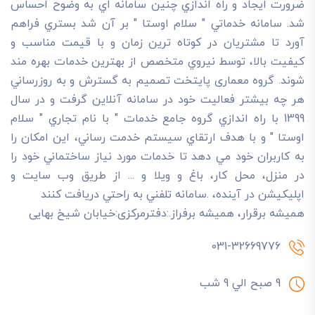
ضرورت ايجاد و راه اندازي چنين سامانه اي به وضوح احساس
شد. سامانه خدماتي " سلام اوستا " بر آن شد بستري فراهم
آورد تا مشتريان در کوتاه ترين زمان و با قيمت مناسب و
کيفيت بالا، توسط نيروي متخصص از بهترين خدمات بهره مند
شوند. گروه معماری پایتخت تصميم به گسترش و به روزرساني
هر چه بيشتر فعاليت خود در سامانه آنلاين گرفت و در سال
1399 با راه اندازي گروه جامع خدمات " با نام تجاري " سلام
اوستا " و با هدف ارتقاي سيستم خدمت رساني، اين امکان را
به کاربران خود مي دهد تا خدمات مورد نياز ساختماني خود را
در منزل، محل کار، باغ و ويلا و ... از طريق وب سايت و
اپليکيشن در آينده، .سامانه تلفني به راحتي دريافت کنند
هميشه برقرار، هميشه برفراز.:دفترمرکزی:خیابان شیخ بهایی
031-32669776
9 صبح الي 9 شب