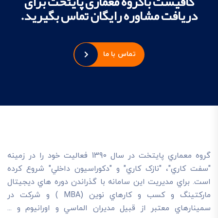
کافیست باگروه معماری پایتخت برای
دریافت مشاوره رایگان تماس بگیرید.
تماس با ما
گروه معماري پايتخت در سال 1390 فعاليت خود را در زمينه
"سفت کاري"، "نازک کاري" و "دکوراسيون داخلي" شروع کرده
است. براي مديريت اين سامانه با گذراندن دوره هاي ديجيتال
مارکتينگ و کسب و کارهاي نوين (MBA ) و شرکت در
سمينارهاي معتبر از قبيل مديران الماسي و اورانيوم و ...