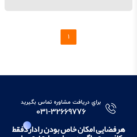
1
براي دريافت مشاوره تماس بگيريد
031-32669776
هرفضایی امکان خاص بودن راداردفقط